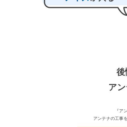
後
アン
『ア
アンテナの工事