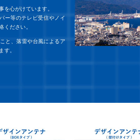
事を心がけています。
カパー等のテレビ受信やノイ
絡ください。
こと、落雷や台風によるア
ます。