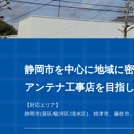
静岡市を中心に地域に
アンテナ工事店を目指
【対応エリア】
静岡市(葵区/駿河区/清水区)、焼津市、藤枝市